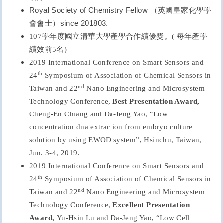
Royal Society of Chemistry Fellow
（英國皇家化學學
since 201803.
會會士）
107
學年度國立清華大學產學合作績優獎。( 每年產學
績效前5名)
2019 International Conference on Smart Sensors and
th
24
Symposium of Association of Chemical Sensors in
nd
Taiwan and 22
Nano Engineering and Microsystem
Technology Conference,
Best Presentation Award,
Cheng-En Chiang
and
Da-Jeng Yao
, “
Low
concentration dna extraction from
embryo culture
solution
by using EWOD system
”
, Hsinchu, Taiwan,
Jun. 3-4, 2019.
2019 International Conference on Smart Sensors and
th
24
Symposium of Association of Chemical Sensors in
nd
Taiwan and 22
Nano Engineering and Microsystem
Technology Conference,
Excellent Presentation
Award,
Yu-Hsin Lu
and
Da-Jeng Yao
, “
Low Cell