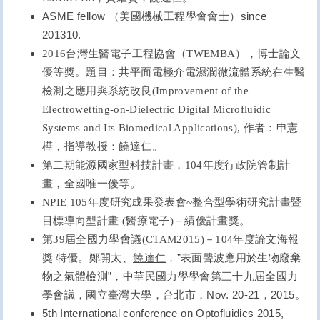
ASME fellow
since
（美國機械工程學會會士）
201310.
2016
台灣生醫電子工程協會（TWEMBA），博士論文
優等獎。題目：共平面電極介電濕潤微流體系統在生醫
檢測之應用與系統改良(Improvement of the
Electrowetting-on-Dielectric Digital Microfluidic
Systems and Its Biomedical Applications), 作者：申憲
樺，指導教授：饒達仁。
第二期能源國家型科技計畫，104年度行政院管制計
畫，全國唯一優等。
NPIE 105
年度研究成果發表會
~
整合型學術研究計畫暨
目標導向型計畫
(
醫療電子
)
－績優計畫獎。
第39屆全國力學會議(CTAM2015)－104年度論文海報
”
獎 特優。
鄭開太、
饒達仁
，
表面聲波應用於生物廢棄
”
物之氣體檢測
，中華民國力學學會第三十九屆全國力
Nov. 20-21
2015
學會議，國立臺灣大學，台北市，
，
。
5th International conference on Optofluidics 2015,