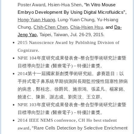
Poster Award, Hsien-Hua Shen,
“In Vitro Mouse
Embryo Development By Using Digital Microfluidics”,
Hong-Yuan Huang
, Lung-Yuan Chung, Yu-Hsiang
Chung,
Chih-Chen Chen
,
Chia-Hsien Hsu
,
and
Da-
Jeng Yao
,
Taipei,
Taiwan
, Jul. 26-29, 2015.
2015 Nanoscience Award by Publishing Division of
Cognizure.
NPIE 104
年度研究成果發表會
~
整合型學術研究計畫暨
目標導向型計畫
(
醫療電子
)
－特優計畫獎。
2014
第十一屆國家新創獎學術研究組。參賽題目：
以
手持式電子鼻系統早期偵測與長期監控慢性阻塞性肺病
的病患
，鄭桂忠、徐爵民、
施崇鴻、張孟凡、楊家銘、
饒達仁、陳新、謝志成、劉奕汶、王立群。
NPIE 103
年度研究成果發表會
~
整合型學術研究計畫暨
目標導向型計畫
(
醫療電子
)
－特優計畫獎。
2014 IEEE NEMS conference, CH Ho best student
“
Rare Cells Detection by Selective Enrichment
award,