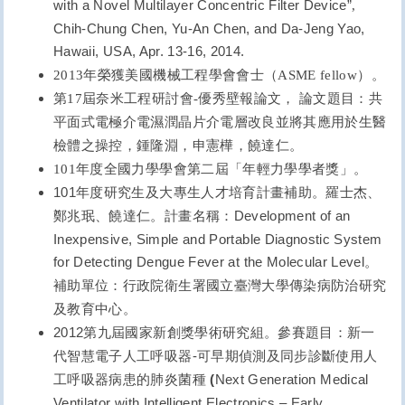
with a Novel Multilayer Concentric Filter Device”
,
Chih-Chung Chen, Yu-An Chen, and Da-Jeng Yao,
Hawaii, USA, Apr. 13-16, 2014.
2013
年榮獲美國機械工程學會會士（ASME fellow）。
第17屆奈米工程研討會-優秀壁報論文， 論文題目：共
平面式電極介電濕潤晶片介電層改良並將其應用於生醫
檢體之操控，鍾隆淵，申憲樺，饒達仁。
101
年度全國力學學會第二屆
「年輕力學學者獎」。
101
年度研究生及大專生人才培育計畫補助。
羅士杰、
Development of an
鄭兆
珉
、饒達仁。
計畫名稱：
Inexpensive, Simple and Portable Diagnostic System
for Detecting Dengue Fever at the Molecular Level
。
補助單位：行政院衛生署國立臺灣大學傳染病防治研究
及教育中心。
2012
第九屆國家新創獎學術研究組。參賽題目：新一
-
代智慧電子人工呼吸器
可早期偵測及同步診斷使用人
(
Next Generation Medical
工呼吸器病患的肺炎菌種
Ventilator with Intelligent Electronics – Early