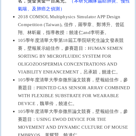
名，獎金美金一百萬元。
（本研究團隊協助肺炎、慢性
氣喘、及肺癌之偵測）
2018 COMSOL Multiphysics Simulator APP Design
Competition (Taiwan),
佳作，羅學章、鄭博升、曾廷
翔、林昕巖，指導教授：饒達仁and李明蒼。
105
學年度清華大學第18屆工學院研究生論文發表競
賽，壁報展示組佳作，參賽題目：
HUMAN SEMEN
SORTING BY
MICROFLUIDIC SYSTEM
FOR
OLIGOZOOSPERMIA CONCENTRATIONS AND
VIABILITY ENHANCEMENT
，
呂承穎，饒達仁。
105
學年度
清華大學奈微所論文競賽，壁報組佳作，參
賽題目：
PRINTED GAS SENSOR ARRAY COMBINED
WITH FLEXIBLE SUBSTRATE FOR WEARABLE
DEVICE
，魏華伶，饒達仁。
105
學年度
清華大學奈微所論文競賽，壁報組佳作，參
賽題目：
USING EWOD DEVICE FOR THE
MOVEMENT AND DYNAMIC CULTURE OF MOUSE
EMBRYOS
，黃耀賢，饒達仁。