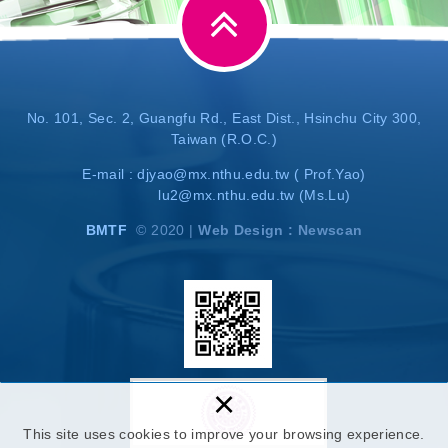
No. 101, Sec. 2, Guangfu Rd., East Dist., Hsinchu City 300,
Taiwan (R.O.C.)
E-mail :
djyao@mx.nthu.edu.tw
( Prof.Yao)
lu2@mx.nthu.edu.tw
(Ms.Lu)
BMTF
© 2020 |
Web Design : Newscan
×
This site uses cookies to improve your browsing experience.