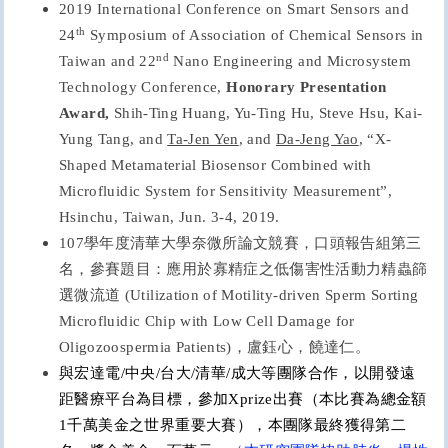
2019 International Conference on Smart Sensors and
th
24
Symposium of Association of Chemical Sensors in
nd
Taiwan and 22
Nano Engineering and Microsystem
Technology Conference,
Honorary Presentation
Award,
Shih-Ting Huang, Yu-Ting Hu, Steve Hsu, Kai-
Yung Tang, and
Ta-Jen Yen
,
and
Da-Jeng Yao
, “
X-
Shaped Metamaterial Biosensor Combined with
Microfluidic System for Sensitivity Measurement
”
,
Hsinchu, Taiwan, Jun. 3-4, 2019.
107
學年度
清華大學奈微所論文競賽，口頭報告組第三
名，參賽題目：應用於寡精症之低傷害性活動力精蟲篩
選微流道 (
Utilization of Motility-driven Sperm Sorting
Microfluidic Chip with Low Cell Damage for
Oligozoospermia Patients
)
，盧鈺心，饒達仁。
與宏達電/中央/台大/清華/成大等團隊合作，以開發遠
距醫療平台為目標，參加Xprize出賽（本比賽為總金額
1千萬美金之世界重要大賽），本團隊最終獲得第二