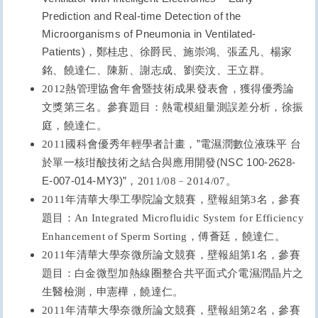
Prediction and Real-time Detection of the
Microorganisms of Pneumonia in Ventilated-
Patients)
，鄭桂忠、徐爵民、
施崇鴻、張孟凡、楊家
銘、
饒達仁、陳新、謝志成、劉奕汶、王立群。
2012
熱管理協會年會暨技術成果發表會，獲得優秀論
文獎第三名。參賽題目：
熱電模組量測誤差分析，徐振
庭，饒達仁。
”
2011
國科會優秀年輕學者計畫，
電濕潤數位液珠平
台
(NSC 100-2628-
於單一核玵酸技術之結合與應用開發
E-007-014-MY3)”
，2011/08﹣2014/07。
2011
年清華大學工學院論文競賽，壁報組第3名，參賽
題目：
An Integrated Microfluidic System for Efficiency
Enhancement of Sperm Sorting
，傅薈廷，饒達仁。
2011
年清華大學奈微所論文競賽，壁報組第1名，參賽
題目：
白金微型加熱線圈整合共平面式介電濕潤晶片之
生醫檢測，申憲樺，饒達仁。
2011
年清華大學奈微所論文競賽，壁報組第2名，參賽