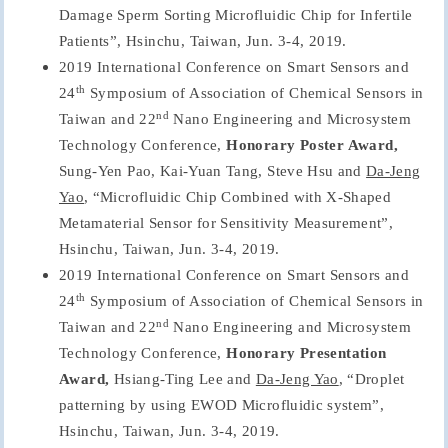
Damage
Sperm Sorting Microfluidic Chip
for Infertile
Patients
”
, Hsinchu, Taiwan, Jun. 3-4, 2019.
2019 International Conference on Smart Sensors and
th
24
Symposium of Association of Chemical Sensors in
nd
Taiwan and 22
Nano Engineering and Microsystem
Technology Conference,
Honorary Poster Award,
Sung-Yen Pao, Kai-Yuan Tang, Steve Hsu
and
Da-Jeng
Yao
, “
Microfluidic Chip
Combined with X-Shaped
Metamaterial Sensor for Sensitivity Measurement
”
,
Hsinchu, Taiwan, Jun. 3-4, 2019.
2019 International Conference on Smart Sensors and
th
24
Symposium of Association of Chemical Sensors in
nd
Taiwan and 22
Nano Engineering and Microsystem
Technology Conference,
Honorary Presentation
Award,
Hsiang-Ting Lee
and
Da-Jeng Yao
, “
Droplet
patterning by using EWOD Microfluidic system
”
,
Hsinchu, Taiwan, Jun. 3-4, 2019.